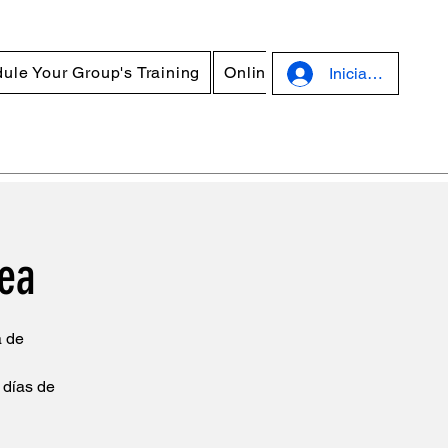
ule Your Group's Training
Online Courses
Discounts
Iniciar sesión
nea
a de
 días de