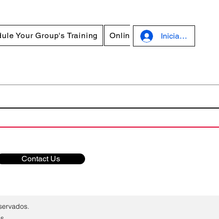
ule Your Group's Training
Online Courses
Discounts
Iniciar sesión
Contact Us
servados.
os